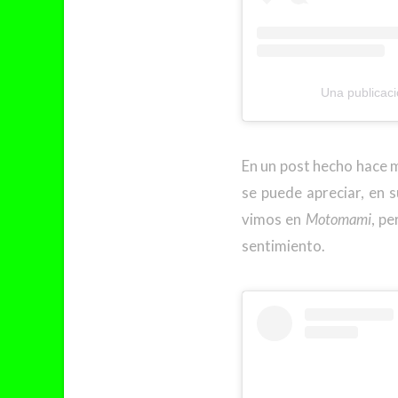
Una publicac
En un post hecho hace m
se puede apreciar, en 
vimos en
Motomami
, p
sentimiento.