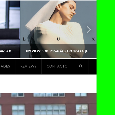
LYKI: “NO QUIERO QUE ME DEFINAN SOLO POR SER REIVINDICATIVA. QUIERO QUE ME ESCUCHEN PORQUE DISFRUTO HACIENDO MI MÚSICA”
#REVIEW: LUX. ROSALÍA Y UN DISCO QUE REDEFINE LO QUE SIGNIFICA SER ARTISTA
DADES
REVIEWS
CONTACTO
O
MICHAELS MADS
NOVIEMBRE 5, 2025