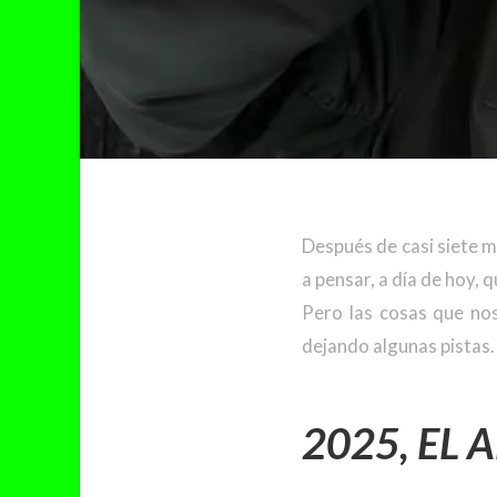
Después de casi siete m
a pensar, a día de hoy, 
Pero las cosas que nos
dejando algunas pistas.
2025, EL 