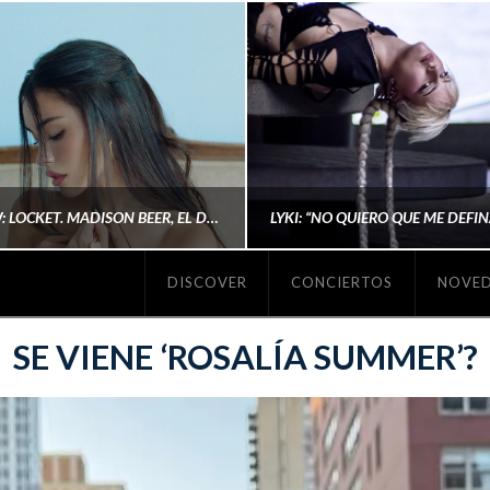
#REVIEW: LOCKET. MADISON BEER, EL DISCO DONDE POR FIN DEJA DE JUSTIFICARSE
DISCOVER
CONCIERTOS
NOVE
MICHAELS MADS
AINA MARTÍN MERIN
SE VIENE ‘ROSALÍA SUMMER’?
ENERO 20, 2026
NOVIEMBRE 16, 2025