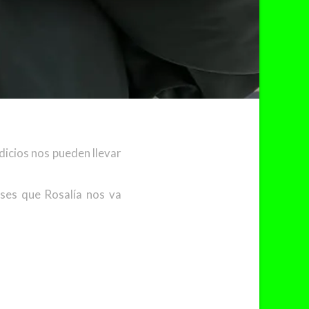
dicios nos pueden llevar
eses que Rosalía nos va