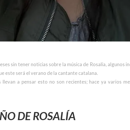
eses sin tener noticias sobre la música de Rosalía, algunos in
que este será el verano de la cantante catalana.
 llevan a pensar esto no son recientes; hace ya varios m
AÑO DE ROSALÍA