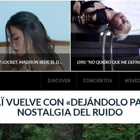
#REVIEW: LOCKET. MADISON BEER, EL DISCO DONDE POR FIN DEJA DE JUSTIFICARSE
DISCOVER
CONCIERTOS
NOVE
MICHAELS MADS
AINA MARTÍN MERIN
 VUELVE CON «DEJÁNDOLO PA
NOSTALGIA DEL RUIDO
ENERO 20, 2026
NOVIEMBRE 16, 2025