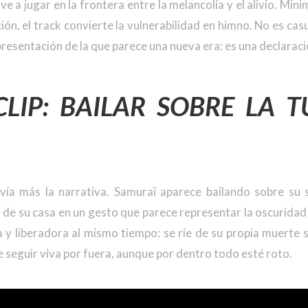
e a jugar en la frontera entre la melancolía y el alivio. Min
ón, el track convierte la vulnerabilidad en himno. No es casu
resentación de la que parece una nueva era: es una declaraci
CLIP: BAILAR SOBRE LA 
avía más la narrativa. Samuraï aparece bailando sobre su
ve de su casa en un gesto que parece representar la oscuridad
y liberadora al mismo tiempo: se ríe de su propia muerte s
e seguir viva por fuera, aunque por dentro todo esté roto.