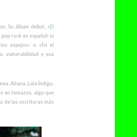
po. Su álbum debut, «
El
l pop rock en español: la
 los espejos» o «En el
, vulnerabilidad y esa
ea. Aitana, Lola Índigo,
es en temazos, algo que
a de las escritoras más