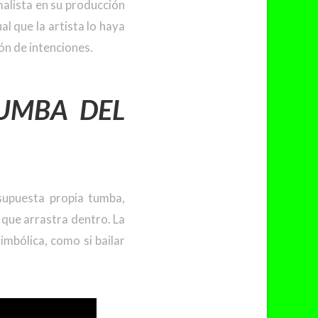
imalista en su producción
al que la artista lo haya
ón de intenciones.
TUMBA DEL
 supuesta propia tumba,
 que arrastra dentro. La
imbólica, como si bailar