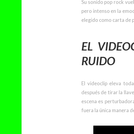
Su sonido pop rock vuelv
pero intenso en la emoci
elegido como carta de p
EL VIDEO
RUIDO
El videoclip eleva tod
después de tirar la lla
escena es perturbadora 
fuera la única manera d