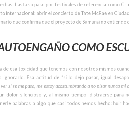
fechas, hasta su paso por festivales de referencia como Cru
to internacional: abrir el concierto de Tate McRae en Ciud
nario que confirma que el proyecto de Samuraï no entiende 
L AUTOENGAÑO COMO ESC
la de esa toxicidad que tenemos con nosotros mismos cuan
 ignorarlo. Esa actitud de “si lo dejo pasar, igual desapar
 ver si se me pasa, me estoy acostumbrando a no pisar nunca mi 
un dolor silencioso y, al mismo tiempo, distraerse para 
onerle palabras a algo que casi todos hemos hecho: huir ha