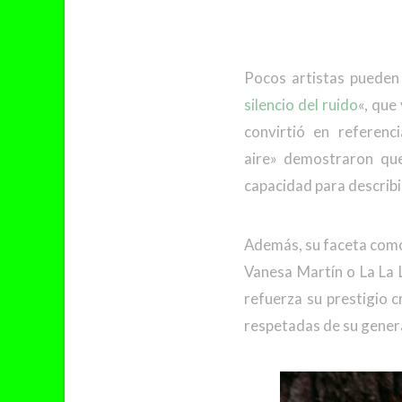
Pocos artistas pueden
silencio del ruido
«, que
convirtió en referenc
aire» demostraron que 
capacidad para describi
Además, su faceta como 
Vanesa Martín o La La 
refuerza su prestigio 
respetadas de su gener