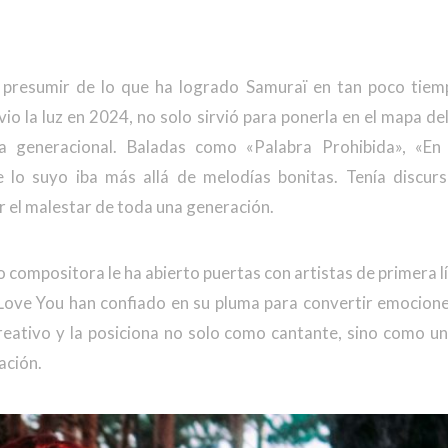
 presumir de lo que ha logrado Samuraï en tan poco tiem
 vio la luz en 2024, no solo sirvió para ponerla en el mapa de
ia generacional. Baladas como «Palabra Prohibida», «En
lo suyo iba más allá de melodías bonitas. Tenía discurso
r el malestar de toda una generación.
compositora le ha abierto puertas con artistas de primera lín
Love You han confiado en su pluma para convertir emocion
creativo y la posiciona no solo como cantante, sino como un
ación.