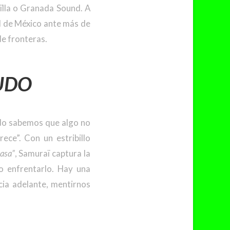
ïlla o Granada Sound. A
ad de México ante más de
de fronteras.
UDO
do sabemos que algo no
ece”. Con un estribillo
casa”
, Samuraï captura la
no enfrentarlo. Hay una
cia adelante, mentirnos