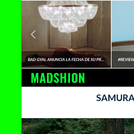
¿QUIÉN FINANCIA LA CULTURA QUE CONSUMIMOS?
BAD GYAL ANUNCIA LA FECHA DE SU PRÓXIMO ÁLBUM «MÁS CARA»
MADSHION
AINA MARTÍN MERINO
SAMURAÏ
FEBRERO 6, 2026