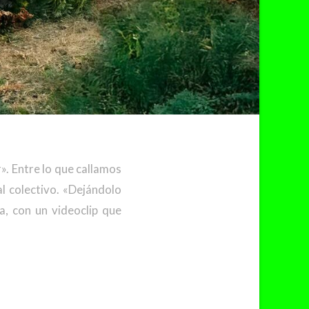
». Entre lo que callamos
l colectivo. «Dejándolo
, con un videoclip que