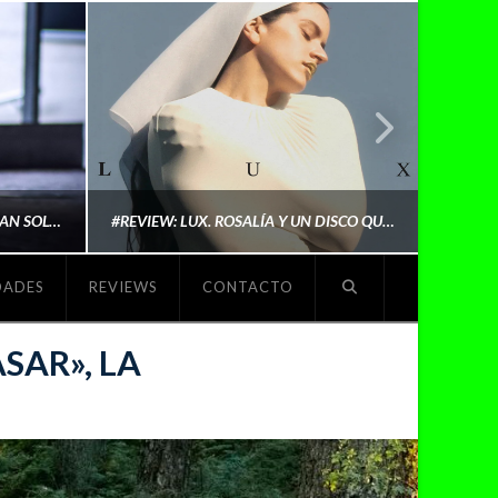
LYKI: “NO QUIERO QUE ME DEFINAN SOLO POR SER REIVINDICATIVA. QUIERO QUE ME ESCUCHEN PORQUE DISFRUTO HACIENDO MI MÚSICA”
#REVIEW: LUX. ROSALÍA Y UN DISCO QUE REDEFINE LO QUE SIGNIFICA SER ARTISTA
DADES
REVIEWS
CONTACTO
O
MICHAELS MADS
SAR», LA
NOVIEMBRE 5, 2025