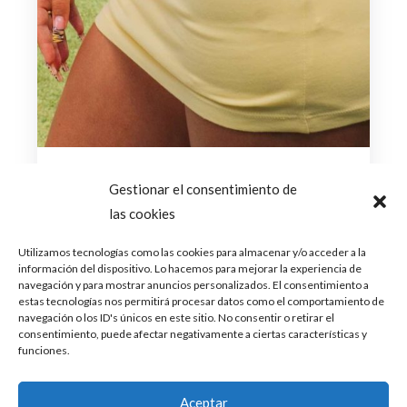
septiembre 15, 2025
Gestionar el consentimiento de
las cookies
Del cuento al club: l0rna convierte
a “BLANCANIEVES” en un
Utilizamos tecnologías como las cookies para almacenar y/o acceder a la
statement de poder
información del dispositivo. Lo hacemos para mejorar la experiencia de
navegación y para mostrar anuncios personalizados. El consentimiento a
estas tecnologías nos permitirá procesar datos como el comportamiento de
Olvídate de princesas
navegación o los ID's únicos en este sitio. No consentir o retirar el
ingenuas: “BLANCANIEVES”, el nuevo single
de l0rna producido por Kabasaki, es una bomba
consentimiento, puede afectar negativamente a ciertas características y
de trap que convierte el cuento infantil en...
funciones.
Leer Más
Aceptar