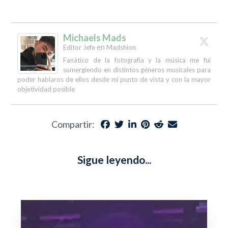
Michaels Mads
en
Editor Jefe
Madshion
Fanático de la fotografía y la música me fui
sumergiendo en distintos géneros musicales para
poder hablaros de ellos desde mi punto de vista y con la mayor
objetividad posible
Compartir:
Sigue leyendo...