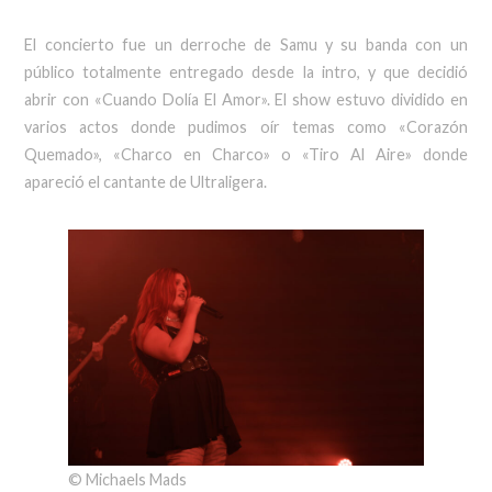
El concierto fue un derroche de Samu y su banda con un
público totalmente entregado desde la intro, y que decidió
abrir con «Cuando Dolía El Amor». El show estuvo dividido en
varios actos donde pudimos oír temas como «Corazón
Quemado», «Charco en Charco» o «Tiro Al Aire» donde
apareció el cantante de Ultraligera.
© Michaels Mads