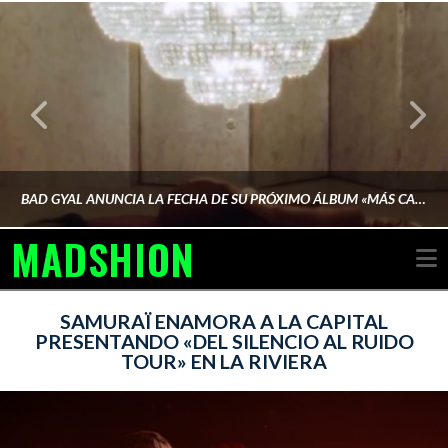
BAD GYAL ANUNCIA LA FECHA DE SU PRÓXIMO ÁLBUM «MÁS CARA»
MADSHION
N
AINA MARTÍN MERINO
SAMURAÏ ENAMORA A LA CAPITAL
PRESENTANDO «DEL SILENCIO AL RUIDO
TOUR» EN LA RIVIERA
FEBRERO 6, 2026