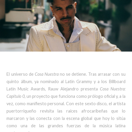
El universo de
Cosa Nuestra
no se detiene. Tras arrasar con su
quinto álbum, ya nominado al Latin Grammy y a los Billboard
Latin Music Awards, Rauw Alejandro presenta
Cosa Nuestra:
Capítulo 0
, un proyecto que funciona como prólogo oficial y, a la
vez, como manifiesto personal. Con este sexto disco, el artista
puertorriqueño revisita las raíces afrocaribeñas que lo
marcaron y las conecta con la escena global que hoy lo sitúa
como una de las grandes fuerzas de la música latina