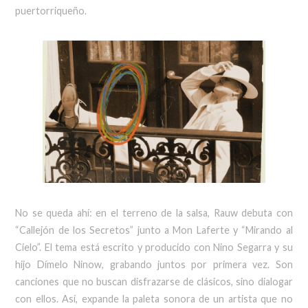
puertorriqueño.
No se queda ahí: en el terreno de la salsa, Rauw debuta con
“Callejón de los Secretos” junto a Mon Laferte y “Mirando al
Cielo”. El tema está escrito y producido con Nino Segarra y su
hijo Dímelo Ninow, grabando juntos por primera vez. Son
canciones que no buscan disfrazarse de clásicos, sino dialogar
con ellos. Así, expande la paleta sonora de un artista que no