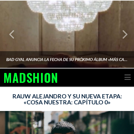
BAD GYAL ANUNCIA LA FECHA DE SU PRÓXIMO ÁLBUM «MÁS CARA»
MADSHION
N
AINA MARTÍN MERINO
RAUW ALEJANDRO Y SU NUEVA ETAPA:
«COSA NUESTRA: CAPÍTULO 0»
FEBRERO 6, 2026