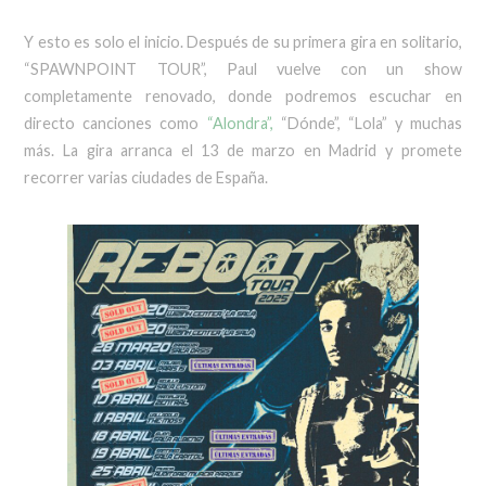
Y esto es solo el inicio. Después de su primera gira en solitario,
“SPAWNPOINT TOUR”, Paul vuelve con un show
completamente renovado, donde podremos escuchar en
directo canciones como
“Alondra”,
“Dónde”, “Lola” y muchas
más. La gira arranca el 13 de marzo en Madrid y promete
recorrer varias ciudades de España.