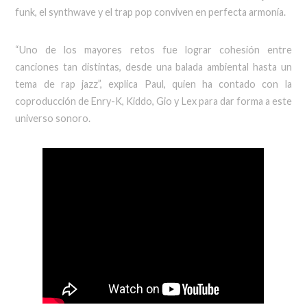
funk, el synthwave y el trap pop conviven en perfecta armonía.
“Uno de los mayores retos fue lograr cohesión entre
canciones tan distintas, desde una balada ambiental hasta un
tema de rap jazz”, explica Paul, quien ha contado con la
coproducción de Enry-K, Kiddo, Gio y Lex para dar forma a este
universo sonoro.