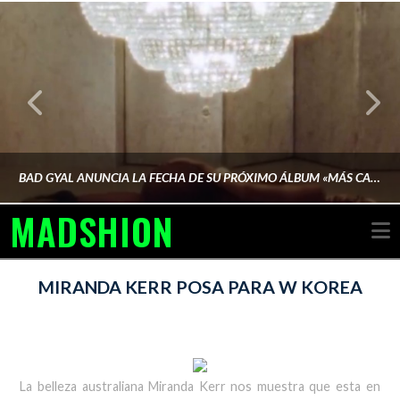
BAD GYAL ANUNCIA LA FECHA DE SU PRÓXIMO ÁLBUM «MÁS CARA»
MADSHION
N
AINA MARTÍN MERINO
MIRANDA KERR POSA PARA W KOREA
FEBRERO 6, 2026
La belleza australiana Miranda Kerr nos muestra que esta en