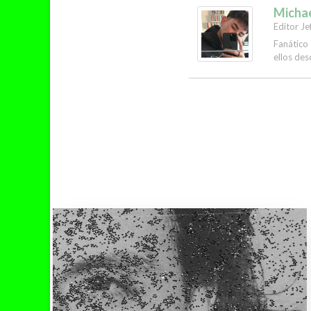
Micha
Editor Je
Fanático
ellos des