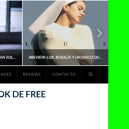
LYKI: “NO QUIERO QUE ME DEFINAN SOLO POR SER REIVINDICATIVA. QUIERO QUE ME ESCUCHEN PORQUE DISFRUTO HACIENDO MI MÚSICA”
#REVIEW: LUX. ROSALÍA Y UN DISCO QUE REDEFINE LO QUE SIGNIFICA SER ARTISTA
DADES
REVIEWS
CONTACTO
O
MICHAELS MADS
K DE FREE
NOVIEMBRE 5, 2025