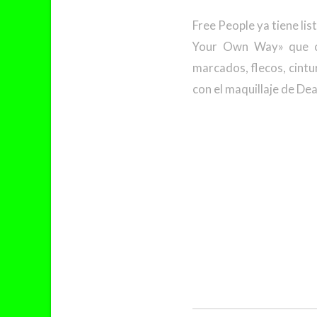
Free People ya tiene li
Your Own Way» que ca
marcados, flecos, cint
con el maquillaje de De