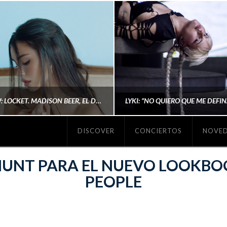
#REVIEW: LOCKET. MADISON BEER, EL DISCO DONDE POR FIN DEJA DE JUSTIFICARSE
DISCOVER
CONCIERTOS
NOVE
MICHAELS MADS
AINA MARTÍN MERIN
UNT PARA EL NUEVO LOOKBOO
PEOPLE
ENERO 20, 2026
NOVIEMBRE 16, 2025