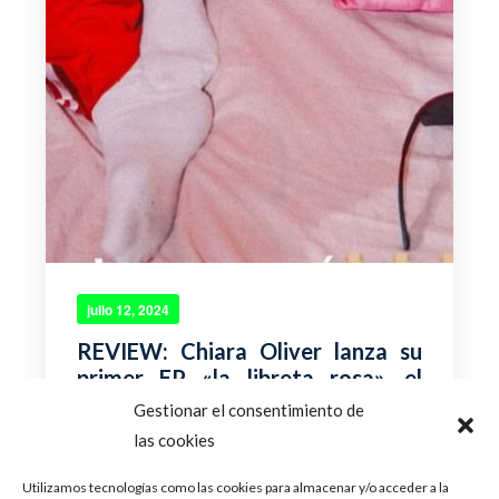
julio 12, 2024
REVIEW: Chiara Oliver lanza su
primer EP «la libreta rosa», el
comienzo de un camino lleno de
Gestionar el consentimiento de
éxitos
las cookies
Cinco meses después de su salida de Operación
Utilizamos tecnologías como las cookies para almacenar y/o acceder a la