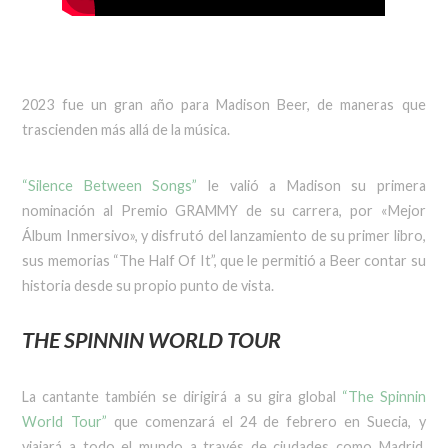
2023 fue un gran año para Madison Beer, de maneras que
trascienden más allá de la música.
“Silence Between Songs”
le valió a Madison su primera
nominación al Premio GRAMMY de su carrera, por «Mejor
Álbum Inmersivo», y disfrutó del lanzamiento de su primer libro,
sus memorias “The Half Of It”, que le permitió a Beer contar su
historia desde su propio punto de vista.
THE SPINNIN WORLD TOUR
La cantante también se dirigirá a su gira global
“The Spinnin
World Tour”
que comenzará el 24 de febrero en Suecia, y
viajará a todo el mundo a través de ciudades como Madrid,