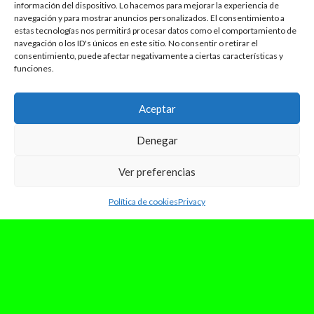
Triunfo, Chiara Oliver lanza «La libreta rosa», su
información del dispositivo. Lo hacemos para mejorar la experiencia de
primer EP, con el...
navegación y para mostrar anuncios personalizados. El consentimiento a
Leer Más
estas tecnologías nos permitirá procesar datos como el comportamiento de
navegación o los ID's únicos en este sitio. No consentir o retirar el
consentimiento, puede afectar negativamente a ciertas características y
funciones.
Aceptar
Denegar
Ver preferencias
Política de cookies
Privacy