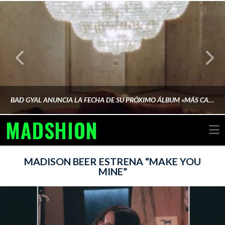
BAD GYAL ANUNCIA LA FECHA DE SU PRÓXIMO ÁLBUM «MÁS CARA»
MADSHION
N
AINA MARTÍN MERINO
MADISON BEER ESTRENA “MAKE YOU
MINE”
FEBRERO 6, 2026