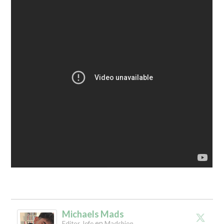
Michaels Mads
en
Editor Jefe
Madshion