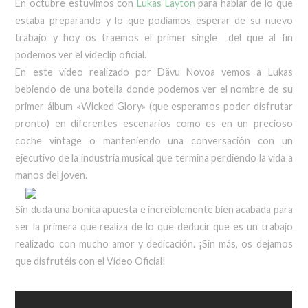
En octubre estuvimos con
Lukas Layton
para hablar de lo que
estaba preparando y lo que podíamos esperar de su nuevo
trabajo y hoy os traemos el primer single del que al fin
podemos ver el videclip oficial.
En este vídeo realizado por Dävu Novoa vemos a Lukas
bebiendo de una botella donde podemos ver el nombre de su
primer álbum «Wicked Glory» (que esperamos poder disfrutar
pronto) en diferentes escenarios como es en un precioso
coche vintage o manteniendo una conversación con un
ejecutivo de la industria musical que termina perdiendo la vida a
manos del joven.
Sin duda una bonita apuesta e increíblemente bien acabada para
ser la primera que realiza de lo que deducir que es un trabajo
realizado con mucho amor y dedicación. ¡Sin más, os dejamos
que disfrutéis con el Vídeo Oficial!