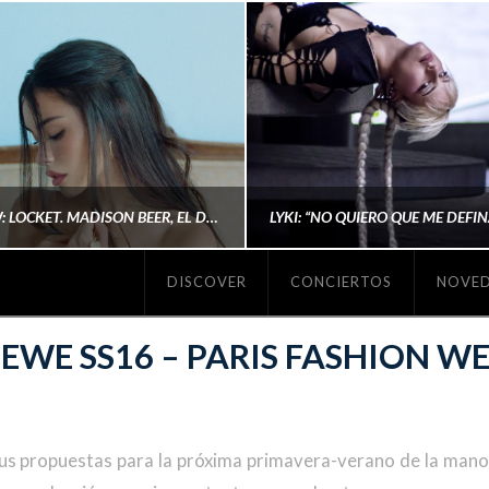
#REVIEW: LOCKET. MADISON BEER, EL DISCO DONDE POR FIN DEJA DE JUSTIFICARSE
DISCOVER
CONCIERTOS
NOVE
MICHAELS MADS
AINA MARTÍN MERIN
EWE SS16 – PARIS FASHION W
ENERO 20, 2026
NOVIEMBRE 16, 2025
s propuestas para la próxima primavera-verano de la mano 