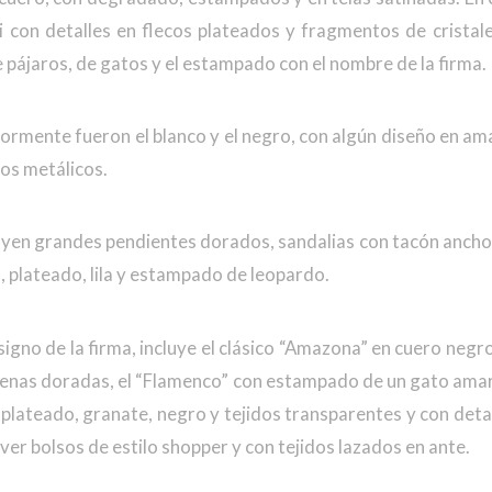
i con detalles en flecos plateados y fragmentos de cristale
pájaros, de gatos y el estampado con el nombre de la firma.
rmente fueron el blanco y el negro, con algún diseño en amar
nos metálicos.
yen grandes pendientes dorados, sandalias con tacón ancho
, plateado, lila y estampado de leopardo.
 signo de la firma, incluye el clásico “Amazona” en cuero negr
adenas doradas, el “Flamenco” con estampado de un gato amaril
 plateado, granate, negro y tejidos transparentes y con detal
r bolsos de estilo shopper y con tejidos lazados en ante.