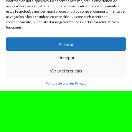
información del dispositivo. Lo hacemos para mejorar la experiencia de
navegación y para mostrar anuncios personalizados. El consentimiento a
estas tecnologías nos permitirá procesar datos como el comportamiento de
navegación o los ID's únicos en este sitio. No consentir o retirar el
consentimiento, puede afectar negativamente a ciertas características y
funciones.
Aceptar
Denegar
Ver preferencias
Política de cookies
Privacy
octubre 16, 2025
La nueva experiencia Operación
Triunfo del Espacio Movistar