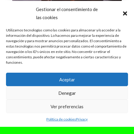
Gestionar el consentimiento de
las cookies
Utilizamos tecnologías como las cookies para almacenar y/o acceder a la
información del dispositivo. Lo hacemos para mejorar la experiencia de
navegación y para mostrar anuncios personalizados. El consentimiento a
estas tecnologías nos permitirá procesar datos como el comportamiento de
navegación o los ID's únicos en este sitio. No consentir o retirar el
consentimiento, puede afectar negativamente a ciertas características y
funciones.
mayo 17, 2024
Álvaro Díaz aprende a decir adiós
Aceptar
a la felicidad en SAYONARA
Denegar
Álvaro Díaz ha publicado su tan esperado
álbum SAYONARA, el cual narra como el artista
aprendió a decir adiós a ese...
Ver preferencias
Leer Más
Política de cookies
Privacy