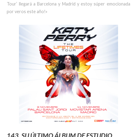
Tour’ llegará a Barcelona y Madrid y estoy súper emocionada
por veros este año!»
143
, SU ÚLTIMO ÁLBUM DE ESTUDIO