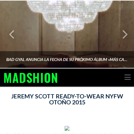
BAD GYAL ANUNCIA LA FECHA DE SU PRÓXIMO ÁLBUM «MÁS CARA»
MADSHION
N
AINA MARTÍN MERINO
JEREMY SCOTT READY-TO-WEAR NYFW
OTOÑO 2015
FEBRERO 6, 2026