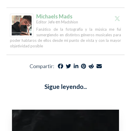
Michaels Mads
en
Editor Jefe
Madshion
Fanático de la fotografía y la música me fui
sumergiendo en distintos géneros musicales para
poder hablaros de ellos desde mi punto de vista y con la mayor
objetividad posible
Compartir:
Sigue leyendo...