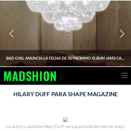
BAD GYAL ANUNCIA LA FECHA DE SU PRÓXIMO ÁLBUM «MÁS CARA»
MADSHION
N
AINA MARTÍN MERINO
HILARY DUFF PARA SHAPE MAGAZINE
FEBRERO 6, 2026
La actriz y cantante Hilary Duff será la portada del mes de mayo