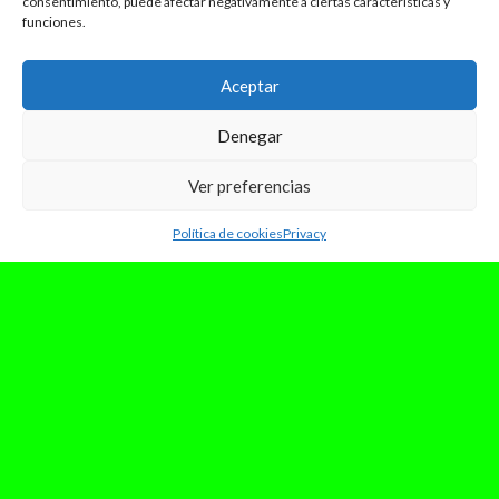
consentimiento, puede afectar negativamente a ciertas características y
funciones.
Aceptar
Denegar
Ver preferencias
Política de cookies
Privacy
septiembre 28, 2024
«Oscuridad»: el EP más personal
de Marina Reche
Después de un gran debut con su EP “Claridad”,
Marina ha querido mostrar la cara B con
“Oscuridad”. Este proyecto...