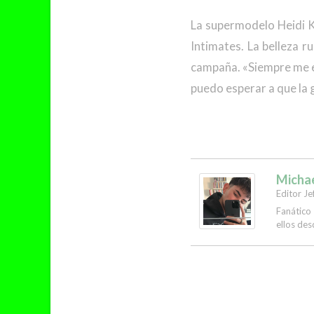
La supermodelo Heidi K
Intimates. La belleza r
campaña. «Siempre me en
puedo esperar a que la g
Micha
Editor Je
Fanático
ellos des