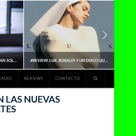
LYKI: “NO QUIERO QUE ME DEFINAN SOLO POR SER REIVINDICATIVA. QUIERO QUE ME ESCUCHEN PORQUE DISFRUTO HACIENDO MI MÚSICA”
#REVIEW: LUX. ROSALÍA Y UN DISCO QUE REDEFINE LO QUE SIGNIFICA SER ARTISTA
DADES
REVIEWS
CONTACTO
O
MICHAELS MADS
N LAS NUEVAS
ATES
NOVIEMBRE 5, 2025