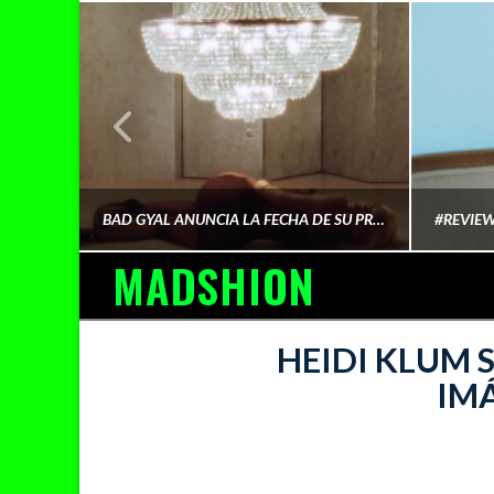
¿QUIÉN FINANCIA LA CULTURA QUE CONSUMIMOS?
BAD GYAL ANUNCIA LA FECHA DE SU PRÓXIMO ÁLBUM «MÁS CARA»
MADSHION
AINA MARTÍN MERINO
HEIDI KLUM 
IMÁ
FEBRERO 6, 2026