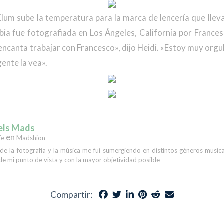
lum sube la temperatura para la marca de lencería que llev
ubia fue fotografiada en Los Ángeles, California por France
canta trabajar con Francesco», dijo Heidi. «Estoy muy orgu
ente la vea».
els Mads
en
fe
Madshion
 de la fotografía y la música me fui sumergiendo en distintos géneros musi
de mi punto de vista y con la mayor objetividad posible
Compartir: