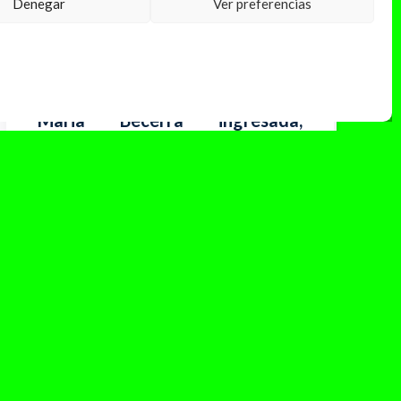
Denegar
Ver preferencias
septiembre 6, 2024
Maria Becerra ingresada,
anuncia embarazo ectópico
Ayer, 5 de septiembre, María Becerra
compartió con sus seguidores un mensaje muy
personal en las redes sociales. Con una...
Leer Más