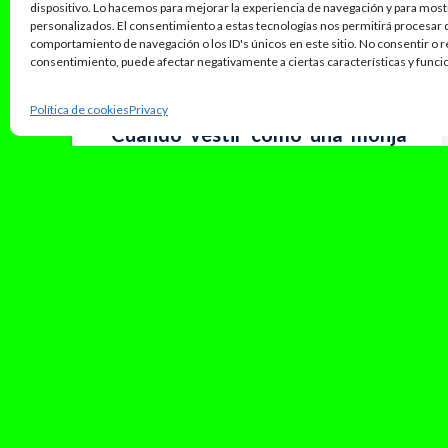
dispositivo. Lo hacemos para mejorar la experiencia de navegación y para mos
personalizados. El consentimiento a estas tecnologías nos permitirá procesar
comportamiento de navegación o los ID's únicos en este sitio. No consentir o re
consentimiento, puede afectar negativamente a ciertas características y funci
octubre 26, 2025
Política de cookies
Privacy
Cuando vestir como una monja
se convierte en un acto de
rebeldía
Hay algo curioso en cómo se decide cuándo
una artista puede estar conectada con su fe y
cómo debe mostrarla...
Leer Más