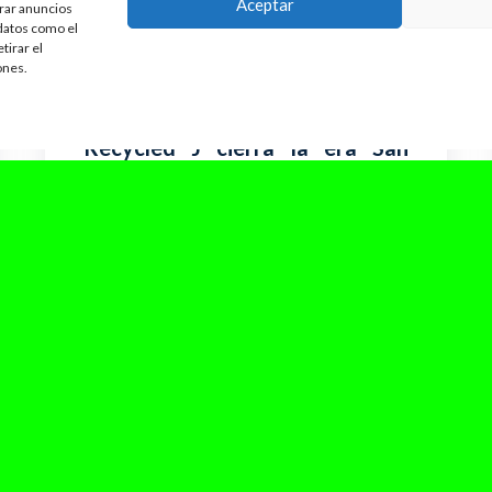
Aceptar
trar anuncios
 datos como el
tirar el
ones.
septiembre 12, 2025
Recycled J cierra la era San
Jorge con La Leyenda, un EP
dividido en dos caras
El 32 no es solo un número: es la edad de Jorge
Escorial —Recycled J— y el track que pone...
Leer Más