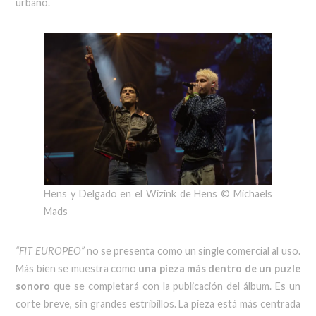
urbano.
Hens y Delgado en el Wizink de Hens © Michaels
Mads
“FIT EUROPEO”
no se presenta como un single comercial al uso.
Más bien se muestra como
una pieza más dentro de un puzle
sonoro
que se completará con la publicación del álbum. Es un
corte breve, sin grandes estribillos. La pieza está más centrada