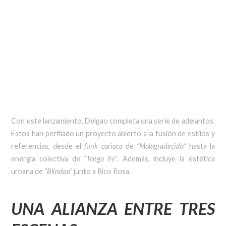
Con este lanzamiento, Delgao completa una serie de adelantos.
Estos han perfilado un proyecto abierto a la fusión de estilos y
referencias, desde el
funk carioca
de
“Malagradecida”
hasta la
energía colectiva de
“Tengo Fe”
. Además, incluye la estética
urbana de
“Blindao”
junto a Rico Rosa.
UNA ALIANZA ENTRE TRES