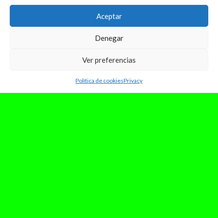
Aceptar
Denegar
Ver preferencias
Política de cookies
Privacy
abril 21, 2025
Del cuarto al trending: cómo las
plataformas de streaming están
impulsando a la nueva generación
de artistas
Durante años, el camino hacia una carrera
musical parecía estar reservado solo para
quienes lograban entrar en el círculo de...
Leer Más