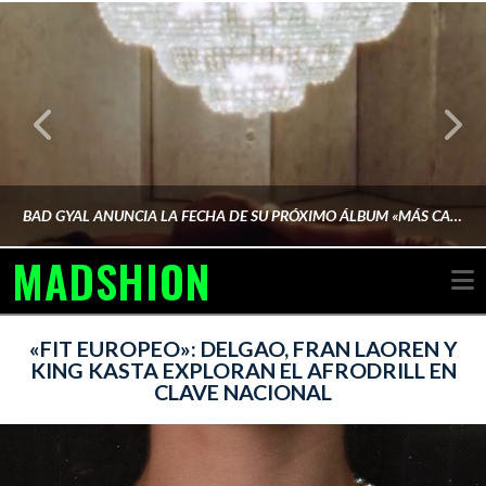
BAD GYAL ANUNCIA LA FECHA DE SU PRÓXIMO ÁLBUM «MÁS CARA»
MADSHION
N
AINA MARTÍN MERINO
«FIT EUROPEO»: DELGAO, FRAN LAOREN Y
KING KASTA EXPLORAN EL AFRODRILL EN
CLAVE NACIONAL
FEBRERO 6, 2026