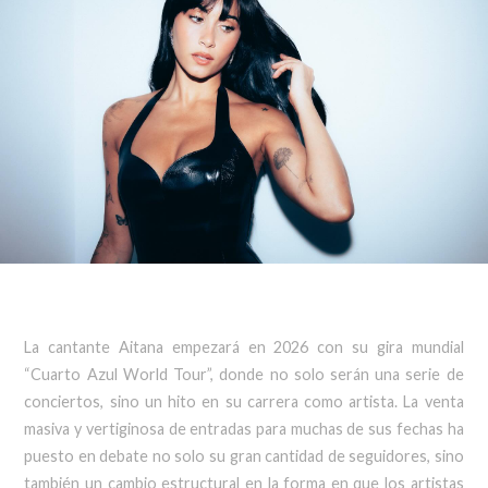
La cantante Aitana empezará en 2026 con su gira mundial
“Cuarto Azul World Tour”, donde no solo serán una serie de
conciertos, sino un hito en su carrera como artista. La venta
masiva y vertiginosa de entradas para muchas de sus fechas ha
puesto en debate no solo su gran cantidad de seguidores, sino
también un cambio estructural en la forma en que los artistas