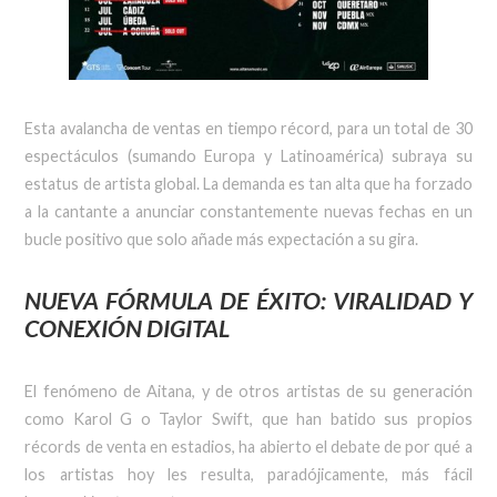
Esta avalancha de ventas en tiempo récord, para un total de 30
espectáculos (sumando Europa y Latinoamérica) subraya su
estatus de artista global. La demanda es tan alta que ha forzado
a la cantante a anunciar constantemente nuevas fechas en un
bucle positivo que solo añade más expectación a su gira.
NUEVA FÓRMULA DE ÉXITO: VIRALIDAD Y
CONEXIÓN DIGITAL
El fenómeno de Aitana, y de otros artistas de su generación
como Karol G o Taylor Swift, que han batido sus propios
récords de venta en estadios, ha abierto el debate de por qué a
los artistas hoy les resulta, paradójicamente, más fácil