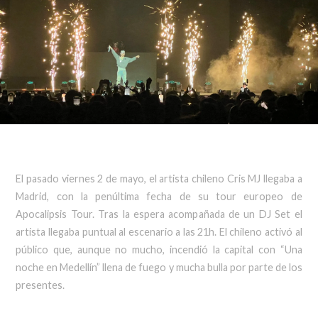
El pasado viernes 2 de mayo, el artista chileno Cris MJ llegaba a
Madrid, con la penúltima fecha de su tour europeo de
Apocalipsis Tour. Tras la espera acompañada de un DJ Set el
artista llegaba puntual al escenario a las 21h. El chileno activó al
público que, aunque no mucho, incendió la capital con “Una
noche en Medellín” llena de fuego y mucha bulla por parte de los
presentes.