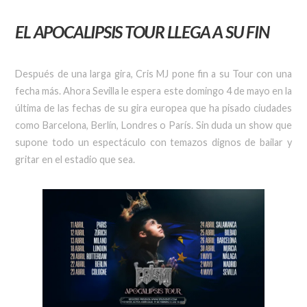
EL APOCALIPSIS TOUR LLEGA A SU FIN
Después de una larga gira, Cris MJ pone fin a su Tour con una
fecha más. Ahora Sevilla le espera este domingo 4 de mayo en la
última de las fechas de su gira europea que ha pisado ciudades
como Barcelona, Berlín, Londres o París. Sin duda un show que
supone todo un espectáculo con temazos dignos de bailar y
gritar en el estadio que sea.