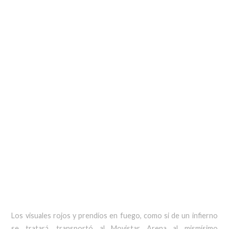
Los visuales rojos y prendíos en fuego, como si de un infierno
se tratará, transportó al Movistar Arena al mismísimo