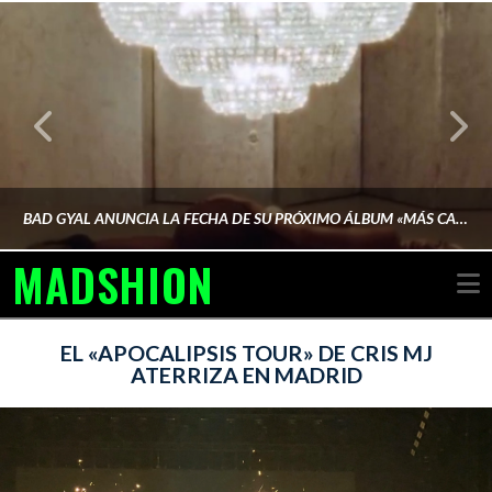
BAD GYAL ANUNCIA LA FECHA DE SU PRÓXIMO ÁLBUM «MÁS CARA»
MADSHION
N
AINA MARTÍN MERINO
EL «APOCALIPSIS TOUR» DE CRIS MJ
ATERRIZA EN MADRID
FEBRERO 6, 2026