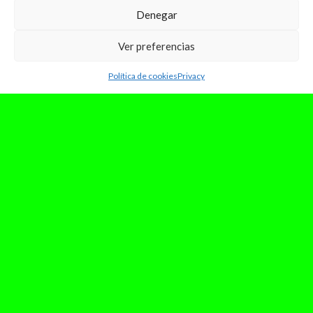
Denegar
Ver preferencias
Política de cookies
Privacy
junio 21, 2025
Jorja Smith hace vibrar Madrid en
el Kalorama
Ayer, viernes 20 de junio, arrancó la segunda
edición del festival Kalorama en Madrid. Este año
cambió de ubicación: se...
Leer Más