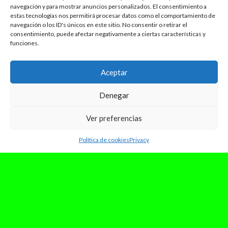
navegación y para mostrar anuncios personalizados. El consentimiento a
estas tecnologías nos permitirá procesar datos como el comportamiento de
navegación o los ID's únicos en este sitio. No consentir o retirar el
consentimiento, puede afectar negativamente a ciertas características y
funciones.
Aceptar
Denegar
Ver preferencias
Política de cookies
Privacy
septiembre 20, 2023
DISCOVER: Synga. Un sonido R&B
con toques electrónicos y Hip-