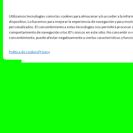
Utilizamos tecnologías como las cookies para almacenar y/o acceder a la infor
dispositivo. Lo hacemos para mejorar la experiencia de navegación y para mos
personalizados. El consentimiento a estas tecnologías nos permitirá procesar
comportamiento de navegación o los ID's únicos en este sitio. No consentir o re
consentimiento, puede afectar negativamente a ciertas características y funci
Política de cookies
Privacy
enero 7, 2024
“Una foto Remix” lo nuevo de
Emilia junto Mesita, Nicki Nicole
y Thiago PZK.
La artista argentina sacó el pasado 5 de enero
su última canción. Se trata del remix del tema
del cantante...
Leer Más