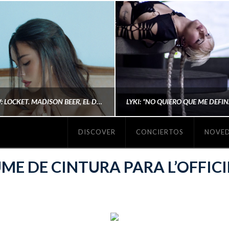
#REVIEW: LOCKET. MADISON BEER, EL DISCO DONDE POR FIN DEJA DE JUSTIFICARSE
DISCOVER
CONCIERTOS
NOVE
MICHAELS MADS
AINA MARTÍN MERIN
ME DE CINTURA PARA L’OFFIC
ENERO 20, 2026
NOVIEMBRE 16, 2025