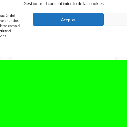
Gestionar el consentimiento de las cookies
mación del
Aceptar
trar anuncios
 datos como el
tirar el
ones.
septiembre 7, 2024
La copia o inspiración en la
industria musical
Desde el inicio de las artes, la creatividad ha
sido una pieza clave en el ser humano, y es
prácticamente...
Leer Más