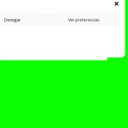
Denegar
Ver preferencias
enero 29, 2024
Eva B anuncia su gira «MAA»
Eva B anuncia una nueva gira «MAA» (me
apetece ahogarme) con dos conciertos únicos
en las ciudades de Madrid y...
Leer Más