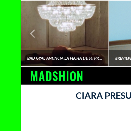
¿QUIÉN FINANCIA LA CULTURA QUE CONSUMIMOS?
BAD GYAL ANUNCIA LA FECHA DE SU PRÓXIMO ÁLBUM «MÁS CARA»
MADSHION
AINA MARTÍN MERINO
CIARA PRESU
FEBRERO 6, 2026