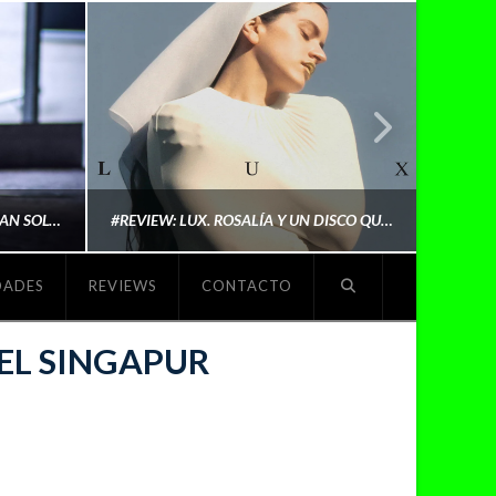
LYKI: “NO QUIERO QUE ME DEFINAN SOLO POR SER REIVINDICATIVA. QUIERO QUE ME ESCUCHEN PORQUE DISFRUTO HACIENDO MI MÚSICA”
#REVIEW: LUX. ROSALÍA Y UN DISCO QUE REDEFINE LO QUE SIGNIFICA SER ARTISTA
DADES
REVIEWS
CONTACTO
O
MICHAELS MADS
IEL SINGAPUR
NOVIEMBRE 5, 2025