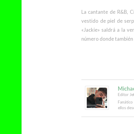
La cantante de R&B, Ci
vestido de piel de ser
«Jackie» saldrá a la v
número donde también l
Micha
Editor Je
Fanático
ellos des