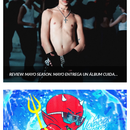
REVIEW: MAYO SEASON. MAYO ENTREGA UN ÁLBUM CUIDADO QUE ABRE UNA NUEVA ETAPA EN SU CARRERA