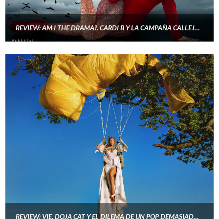
REVIEW: AM I THE DRAMA?. CARDI B Y LA CAMPAÑA CALLEJERA QUE CONVIERTE UN DISCO EN UN FENÓMENO
REVIEW: VIE. DOJA CAT Y EL DILEMA DE UN POP DEMASIADO BLANCO