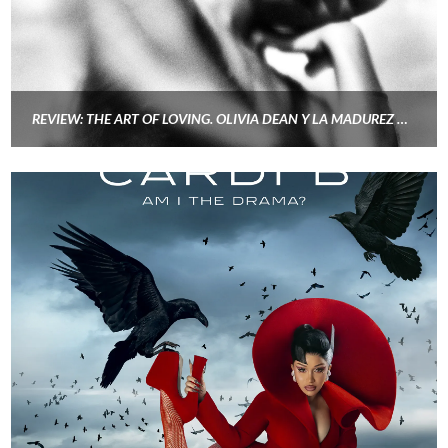
REVIEW: THE ART OF LOVING. OLIVIA DEAN Y LA MADUREZ DE UN POP SOUL SIN CLICHÉS