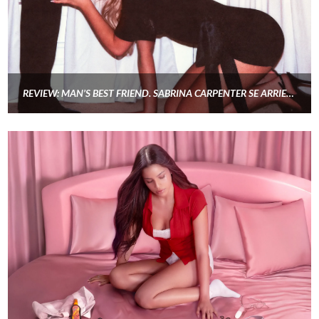
REVIEW: MAN’S BEST FRIEND. SABRINA CARPENTER SE ARRIESGA PERO, ¿ATREVIMIENTO O PASO EN FALSO?