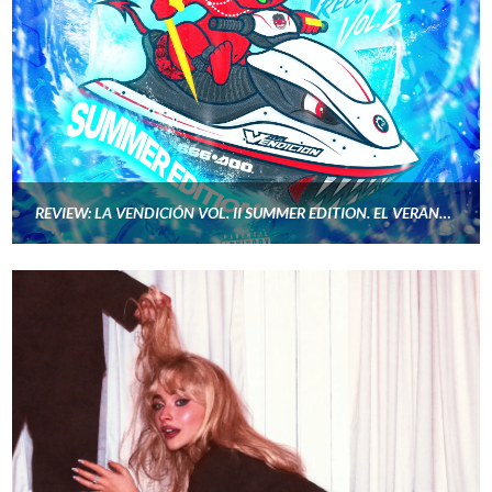
REVIEW: LA VENDICIÓN VOL. II SUMMER EDITION. EL VERANO TERMINA PERO EL SONIDO DE LA VENDICIÓN NO ENTIENDE DE ESTACIONES