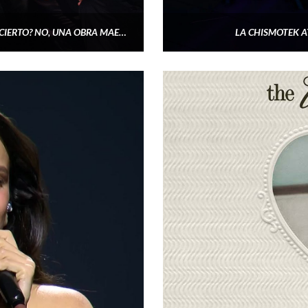
ROSALÍA INAUGURA EL LUX TOUR EN LYON: ¿UN CONCIERTO? NO, UNA OBRA MAESTRA.
LA CHISMOTEK A