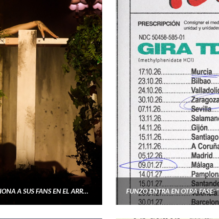
ARIANA GRANDE VUELVE A LOS ESCENARIOS Y EMOCIONA A SUS FANS EN EL ARRANQUE DEL ETERNAL SUNSHINE TOUR