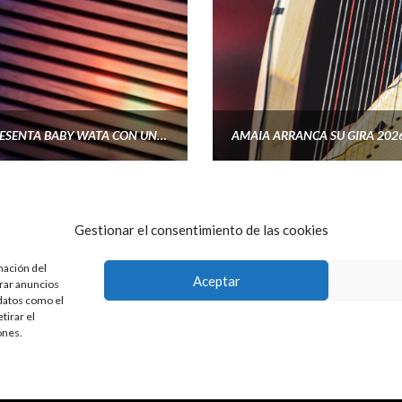
SUZETE CONVIERTE CLUB CADAVRA EN SU CASA Y PRESENTA BABY WATA CON UN SHOW ÍNTIMO DE DIEZ
Gestionar el consentimiento de las cookies
1
2
3
...
16
→
mación del
Aceptar
trar anuncios
 datos como el
MADSHION © 2025
tirar el
ones.
POLÍTICA DE DIVERSIDAD
POLÍTICA DE ÉTICA
POLÍTICA DE RESPUESTA ACTIVA
X
YOUTUBE
INSTAGRAM