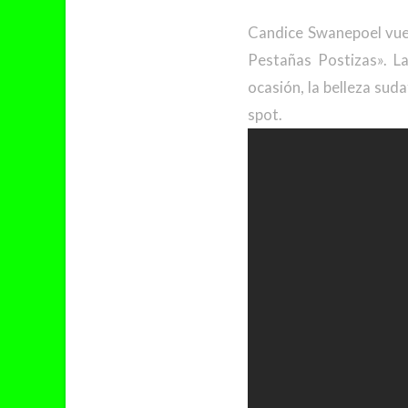
Candice Swanepoel vuel
Pestañas Postizas». L
ocasión, la belleza su
spot.