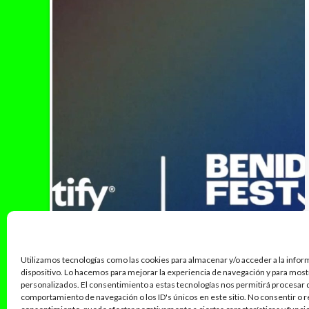
Utilizamos tecnologías como las cookies para almacenar y/o acceder a la infor
dispositivo. Lo hacemos para mejorar la experiencia de navegación y para mos
personalizados. El consentimiento a estas tecnologías nos permitirá procesar
comportamiento de navegación o los ID's únicos en este sitio. No consentir o re