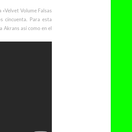
 «Velvet Volume Falsas
s cincuenta. Para esta
a Akrans así como en el