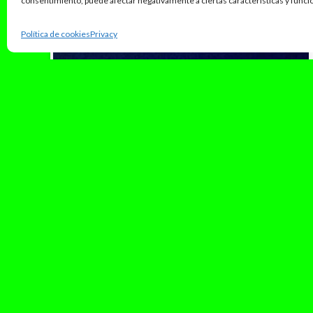
consentimiento, puede afectar negativamente a ciertas características y funci
Política de cookies
Privacy
diciembre 23, 2025
RTVE: coherente en Eurovisión,
contradictoria en Benidorm Fest
La retirada de RTVE del Eurovision Song
Contest ha sido una de las decisiones
culturales más relevantes —y más incómodas—
que ha tomado una...
Leer Más