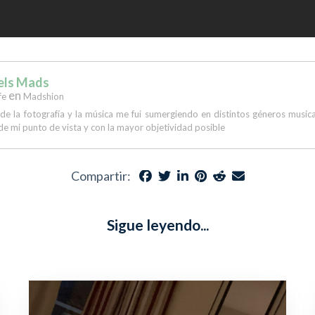
els Mads
en
fe
Madshion
 de la fotografía y la música me fui sumergiendo en distintos géneros musi
de mi punto de vista y con la mayor objetividad posible
Compartir:
Sigue leyendo...