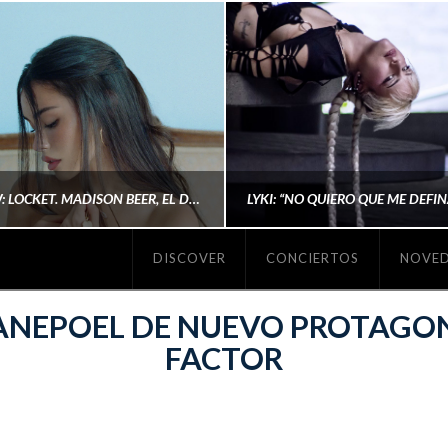
#REVIEW: LOCKET. MADISON BEER, EL DISCO DONDE POR FIN DEJA DE JUSTIFICARSE
DISCOVER
CONCIERTOS
NOVE
MICHAELS MADS
AINA MARTÍN MERIN
ANEPOEL DE NUEVO PROTAGON
FACTOR
ENERO 20, 2026
NOVIEMBRE 16, 2025