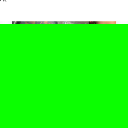
ones.
junio 21, 2025
Jorja Smith hace vibrar Madrid
en el Kalorama
Ayer, viernes 20 de junio, arrancó la segunda
edición del festival Kalorama en Madrid. Este
año cambió de ubicación: se...
Leer Más