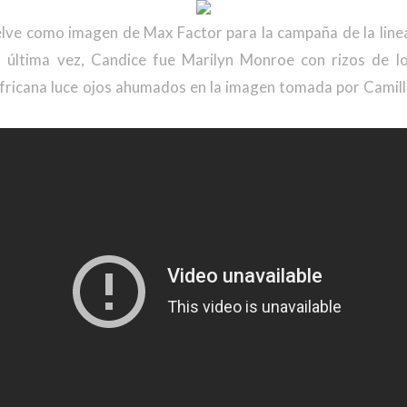
ve como imagen de Max Factor para la campaña de la linea
a última vez, Candice fue Marilyn Monroe con rizos de lo
dafricana luce ojos ahumados en la imagen tomada por Camill