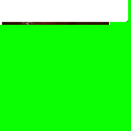
mayo 24, 2024
Emilia y Los Ángeles Azules se
unen en la cumbia de
desamor “Perdonarte, ¿para
qué?”
Emilia ha unido fuerzas junto al grupo
mexicano de cumbia Los Ángeles Azules para
presentar su nuevo sencillo Perdonarte, ¿para
qué?...
Leer Más