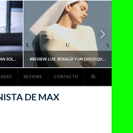
LYKI: “NO QUIERO QUE ME DEFINAN SOLO POR SER REIVINDICATIVA. QUIERO QUE ME ESCUCHEN PORQUE DISFRUTO HACIENDO MI MÚSICA”
#REVIEW: LUX. ROSALÍA Y UN DISCO QUE REDEFINE LO QUE SIGNIFICA SER ARTISTA
DADES
REVIEWS
CONTACTO
O
MICHAELS MADS
ISTA DE MAX
NOVIEMBRE 5, 2025