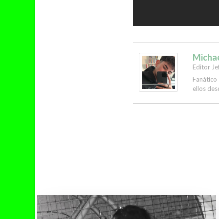
Micha
Editor Je
Fanático
ellos des