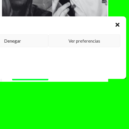
Denegar
Ver preferencias
diciembre 12, 2025
¿El amor está de moda o o solo
reciclamos recuerdos?
Hay días en los que la música parece hablar
más de nosotros que del propio artista. El
pasado jueves salieron...