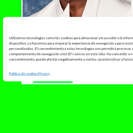
Utilizamos tecnologías como las cookies para almacenar y/o acceder a la infor
dispositivo. Lo hacemos para mejorar la experiencia de navegación y para mos
personalizados. El consentimiento a estas tecnologías nos permitirá procesar
comportamiento de navegación o los ID's únicos en este sitio. No consentir o re
consentimiento, puede afectar negativamente a ciertas características y funci
Política de cookies
Privacy
septiembre 25, 2023
¿Quién es Usher? El artista
ganador de 8 Grammy y 9 Hits
en el Billboard encabezará el
Halftime de la Superbowl
Da igual que ganes 30 Grammy porque para
ser una superestrella en Estados Unidos