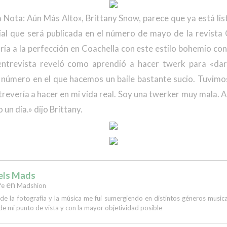
a Nota: Aún Más Alto», Brittany Snow, parece que ya está list
ial que será publicada en el número de mayo de la revista 
ría a la perfección en Coachella con este estilo bohemio co
 entrevista reveló como aprendió a hacer twerk para «dar
l número en el que hacemos un baile bastante sucio. Tuvim
revería a hacer en mi vida real. Soy una twerker muy mala. Au
 un día.» dijo Brittany.
els Mads
en
fe
Madshion
 de la fotografía y la música me fui sumergiendo en distintos géneros musi
de mi punto de vista y con la mayor objetividad posible