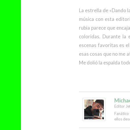
La estrella de «Dando l
música con esta editor
rubia parece que encaja
coloridas. Durante la
escenas favoritas es e
esas cosas que no me at
Me dolió la espalda todo
Micha
Editor Je
Fanático
ellos des