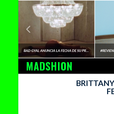
¿QUIÉN FINANCIA LA CULTURA QUE CONSUMIMOS?
BAD GYAL ANUNCIA LA FECHA DE SU PRÓXIMO ÁLBUM «MÁS CARA»
MADSHION
AINA MARTÍN MERINO
BRITTANY
F
FEBRERO 6, 2026