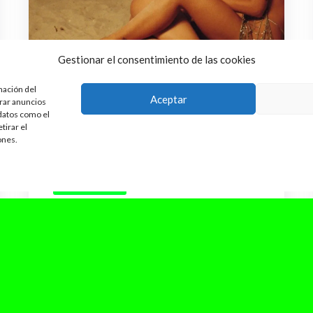
Gestionar el consentimiento de las cookies
mación del
Aceptar
trar anuncios
 datos como el
tirar el
ones.
marzo 14, 2024
Bad Gyal y
Anitta desatan la magia bajo la
luz de la luna en el videoclip
de «Bota Niña»
Bad Gyal y Anitta han publicado el tan
esperado videoclip musical de su colaboración