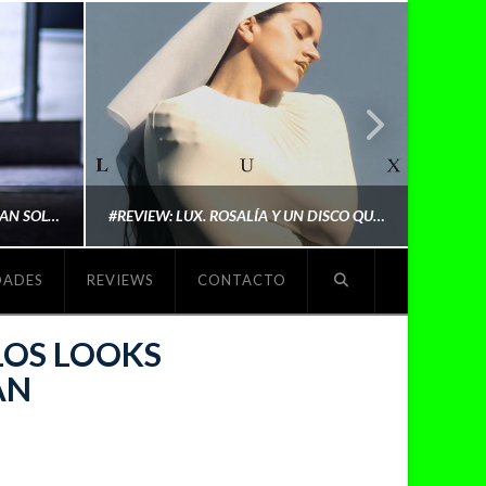
LYKI: “NO QUIERO QUE ME DEFINAN SOLO POR SER REIVINDICATIVA. QUIERO QUE ME ESCUCHEN PORQUE DISFRUTO HACIENDO MI MÚSICA”
#REVIEW: LUX. ROSALÍA Y UN DISCO QUE REDEFINE LO QUE SIGNIFICA SER ARTISTA
DADES
REVIEWS
CONTACTO
O
MICHAELS MADS
LOS LOOKS
AN
NOVIEMBRE 5, 2025