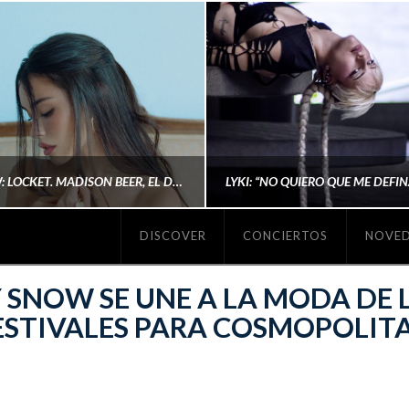
#REVIEW: LOCKET. MADISON BEER, EL DISCO DONDE POR FIN DEJA DE JUSTIFICARSE
DISCOVER
CONCIERTOS
NOVE
MICHAELS MADS
AINA MARTÍN MERIN
 SNOW SE UNE A LA MODA DE 
ESTIVALES PARA COSMOPOLIT
ENERO 20, 2026
NOVIEMBRE 16, 2025