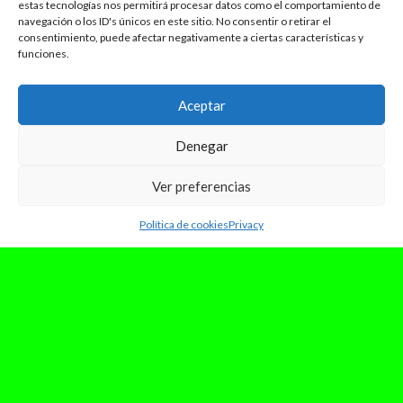
estas tecnologías nos permitirá procesar datos como el comportamiento de
navegación o los ID's únicos en este sitio. No consentir o retirar el
consentimiento, puede afectar negativamente a ciertas características y
funciones.
Aceptar
Denegar
Ver preferencias
Política de cookies
Privacy
septiembre 30, 2024
Agenda de conciertos del último
trimestre del año: octubre,
noviembre y diciembre en Madrid
Parece mentira lo rápido que ha pasado el año,
pero ya entramos en el mes de octubre, y con