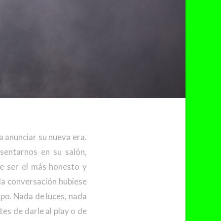
a anunciar su nueva era.
sentarnos en su salón,
e ser el más honesto y
 la conversación hubiese
po. Nada de luces, nada
es de darle al play o de