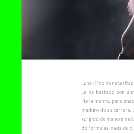
Luna Ki no ha necesitad
Le ha bastado con abr
literalmente, para ens
maduro de su carrera. L
surgido de manera natu
de fórmulas, nada de di