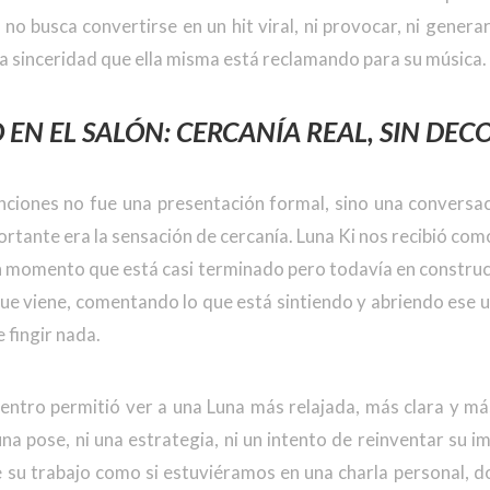
 no busca convertirse en un hit viral, ni provocar, ni genera
a sinceridad que ella misma está reclamando para su música.
EN EL SALÓN: CERCANÍA REAL, SIN DE
nciones no fue una presentación formal, sino una conversac
ortante era la sensación de cercanía. Luna Ki nos recibió como
n momento que está casi terminado pero todavía en construcc
 que viene, comentando lo que está sintiendo y abriendo ese
 fingir nada.
uentro permitió ver a una Luna más relajada, más clara y má
a pose, ni una estrategia, ni un intento de reinventar su 
e su trabajo como si estuviéramos en una charla personal, d