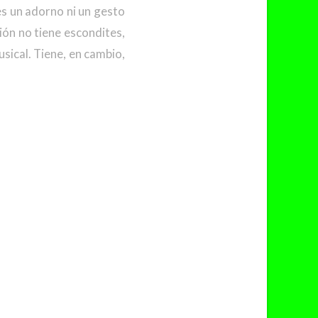
es un adorno ni un gesto
ción no tiene escondites,
sical. Tiene, en cambio,