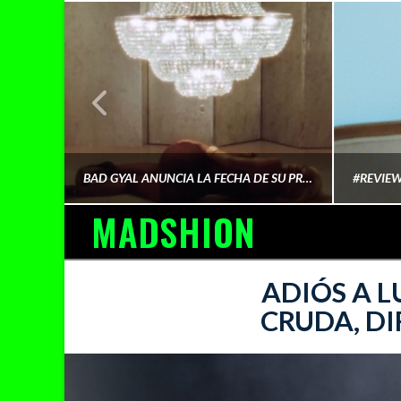
¿QUIÉN FINANCIA LA CULTURA QUE CONSUMIMOS?
BAD GYAL ANUNCIA LA FECHA DE SU PRÓXIMO ÁLBUM «MÁS CARA»
MADSHION
AINA MARTÍN MERINO
ADIÓS A L
CRUDA, DI
FEBRERO 6, 2026