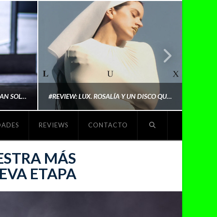
LYKI: “NO QUIERO QUE ME DEFINAN SOLO POR SER REIVINDICATIVA. QUIERO QUE ME ESCUCHEN PORQUE DISFRUTO HACIENDO MI MÚSICA”
#REVIEW: LUX. ROSALÍA Y UN DISCO QUE REDEFINE LO QUE SIGNIFICA SER ARTISTA
DADES
REVIEWS
CONTACTO
O
MICHAELS MADS
UESTRA MÁS
UEVA ETAPA
NOVIEMBRE 5, 2025