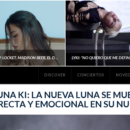
#REVIEW: LOCKET. MADISON BEER, EL DISCO DONDE POR FIN DEJA DE JUSTIFICARSE
DISCOVER
CONCIERTOS
NOVE
MICHAELS MADS
AINA MARTÍN MERIN
UNA KI: LA NUEVA LUNA SE M
RECTA Y EMOCIONAL EN SU N
ENERO 20, 2026
NOVIEMBRE 16, 2025