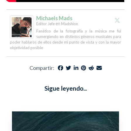
Michaels Mads
en
Editor Jefe
Madshion
Fanático de la fotografía y la música me fui
sumergiendo en distintos géneros musicales para
poder hablaros de ellos desde mi punto de vista y con la mayor
objetividad posible
Compartir:
Sigue leyendo...