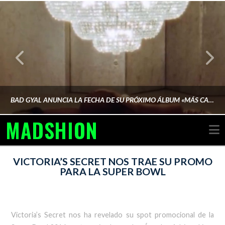
BAD GYAL ANUNCIA LA FECHA DE SU PRÓXIMO ÁLBUM «MÁS CARA»
MADSHION
N
AINA MARTÍN MERINO
VICTORIA’S SECRET NOS TRAE SU PROMO
PARA LA SUPER BOWL
FEBRERO 6, 2026
Victoria’s Secret nos ha revelado su spot promocional de la