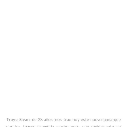
Troye Sivan
, de 28 años, nos trae hoy este nuevo tema que
por los teaser prometía mucho pero que rápidamente se