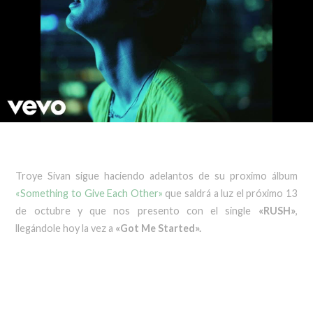
Troye Sivan sigue haciendo adelantos de su proximo álbum
«Something to Give Each Other»
que saldrá a luz el próximo 13
de octubre y que nos presento con el single
«RUSH»
,
llegándole hoy la vez a
«Got Me Started».