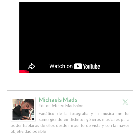
Michaels Mads
en
Editor Jefe
Madshion
Fanático de la fotografía y la música me fui
sumergiendo en distintos géneros musicales para
poder hablaros de ellos desde mi punto de vista y con la mayor
objetividad posible