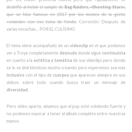
desinfló al incluir el sample de
Bag Raiders, «Shooting Stars»,
que se hizo famoso en 2017 por los memes de la gente
«volando» con ese tema de fondo.
Correción: Después de
varias escuchas… POR EL CULÍSIMO
El tema viene acompañado de un
videoclip
en el que podemos
ver a Troye completamente
desnudo
donde sigue
continuista
en cuanto a la
estética y temática
de sus videclips pero donde
se le ve divirtiéndose mucho creando pero esperemos sea más
inclusivo
con el tipo de
cuerpos
que aparecen siempre en sus
videos sobre todo cuando busca traer un mensaje de
diversidad
.
Pero video aparte, amamos que el pop esté volviendo fuerte y
no podemos esperar a tener el album completo entre nuestras
manos.