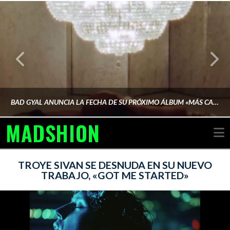
BAD GYAL ANUNCIA LA FECHA DE SU PRÓXIMO ÁLBUM «MÁS CARA»
MADSHION
N
AINA MARTÍN MERINO
TROYE SIVAN SE DESNUDA EN SU NUEVO
TRABAJO, «GOT ME STARTED»
FEBRERO 6, 2026