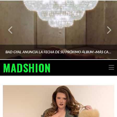
BAD GYAL ANUNCIA LA FECHA DE SU PRÓXIMO ÁLBUM «MÁS CARA»
MADSHION
N
AINA MARTÍN MERINO
FEBRERO 6, 2026