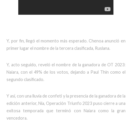
Y, por fin, llegó el momento más esperado. Chenoa anunció en
primer lugar el nombre de la tercera clasificada, Ruslana.
Y, acto seguido, reveló el nombre de la ganadora de OT 2023:
Naiara, con el 49% de los votos, dejando a Paul Thin como el
segundo clasificado.
Y así, con una lluvia de confeti y la presencia de la ganadora de la
edición anterior, Nia, Operación Triunfo 2023 puso cierre a una
exitosa temporada que terminó con Naiara como la gran
vencedora.