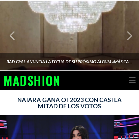
BAD GYAL ANUNCIA LA FECHA DE SU PRÓXIMO ÁLBUM «MÁS CARA»
MADSHION
N
AINA MARTÍN MERINO
NAIARA GANA OT2023 CON CASI LA
MITAD DE LOS VOTOS
FEBRERO 6, 2026