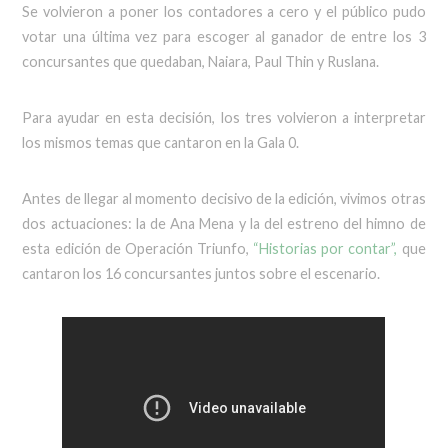
Se volvieron a poner los contadores a cero y el público pudo
votar una última vez para escoger al ganador de entre los 3
concursantes que quedaban, Naiara, Paul Thin y Ruslana.
Para ayudar en esta decisión, los tres volvieron a interpretar
los mismos temas que cantaron en la Gala 0.
Antes de llegar al momento decisivo de la edición, vivimos otras
dos actuaciones: la de Ana Mena y la del estreno del himno de
esta edición de Operación Triunfo,
“Historias por contar”,
que
cantaron los 16 concursantes juntos sobre el escenario.