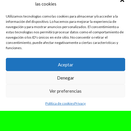
las cookies
Utilizamos tecnologías como las cookies para almacenar y/o acceder a la
información del dispositivo. Lo hacemos para mejorar la experiencia de
navegación y para mostrar anuncios personalizados. El consentimiento a
estas tecnologías nos permitirá procesar datos como el comportamiento de
navegación o los ID's únicos en este sitio. No consentir o retirar el
consentimiento, puede afectar negativamente a ciertas características y
funciones.
Aceptar
Denegar
Ver preferencias
junio 24, 2024
Política de cookies
Privacy
Rock in Rio Lisboa 2024:
Nostalgia, primicias, un
broche funk y Doja, mucha Doja
Cat