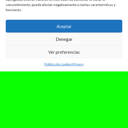
haberse realizado el 22...
consentimiento, puede afectar negativamente a ciertas características y
Leer Más
funciones.
Aceptar
Denegar
Ver preferencias
Política de cookies
Privacy