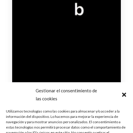
Gestionar el consentimiento de
diciembre 2, 2024
las cookies
El Real Madrid se desmarca de la
Utilizamos tecnologías como las cookies para almacenar y/o acceder a la
fecha anunciada por Lola Índigo
información del dispositivo. Lo hacemos para mejorar la experiencia de
navegación y para mostrar anuncios personalizados. El consentimiento a
estas tecnologías nos permitirá procesar datos como el comportamiento de
La artista granadina, Lola Indigo, ha anunciado
hoy la nueva fecha para el concierto que debería
navegación o los ID's únicos en este sitio. No consentir o retirar el