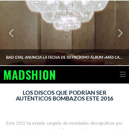
BAD GYAL ANUNCIA LA FECHA DE SU PRÓXIMO ÁLBUM «MÁS CARA»
MADSHION
N
AINA MARTÍN MERINO
LOS DISCOS QUE PODRÍAN SER
AUTÉNTICOS BOMBAZOS ESTE 2016
FEBRERO 6, 2026
Este 2015 ha estado cargado de novedades discográficas por