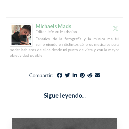
Michaels Mads
en
Editor Jefe
Madshion
Fanático de la fotografía y la música me fui
sumergiendo en distintos géneros musicales para
poder hablaros de ellos desde mi punto de vista y con la mayor
objetividad posible
Compartir:
Sigue leyendo...