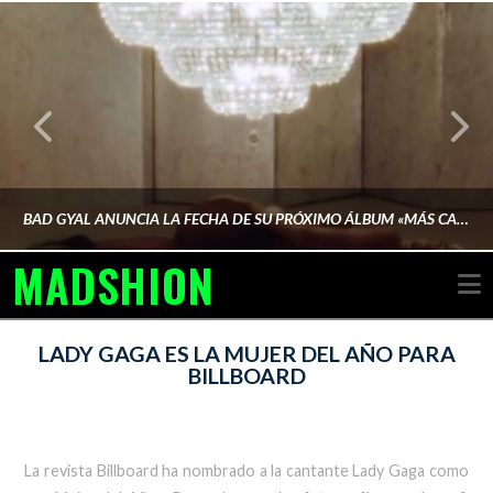
BAD GYAL ANUNCIA LA FECHA DE SU PRÓXIMO ÁLBUM «MÁS CARA»
MADSHION
N
AINA MARTÍN MERINO
LADY GAGA ES LA MUJER DEL AÑO PARA
BILLBOARD
FEBRERO 6, 2026
La revista Billboard ha nombrado a la cantante Lady Gaga como