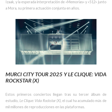
Izaak, y la esperada interpretación de «Memorias» y «512» junto
a Mora, su primera actuación conjunta en años.
MURCI CITY TOUR
2025 Y LE CLIQUE:
VIDA
ROCKSTAR (X)
Estos primeros conciertos llegan tras su tercer álbum de
estudio,
Le Clique: Vida Rockstar (X)
, el cual ha acumulado más de
mil millones de reproducciones en las plataformas.