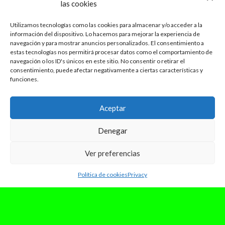
las cookies
Utilizamos tecnologías como las cookies para almacenar y/o acceder a la
información del dispositivo. Lo hacemos para mejorar la experiencia de
navegación y para mostrar anuncios personalizados. El consentimiento a
estas tecnologías nos permitirá procesar datos como el comportamiento de
navegación o los ID's únicos en este sitio. No consentir o retirar el
consentimiento, puede afectar negativamente a ciertas características y
funciones.
febrero 21, 2024
DISCOVER: HECKY, UN TALENTO
Aceptar
CON DISTINTOS ESTILOS
Denegar
Te presentamos a Hecky, un joven valenciano
que con un talento y estilo muy callejero está
Ver preferencias
causando sensación en la...
Leer Más
Política de cookies
Privacy