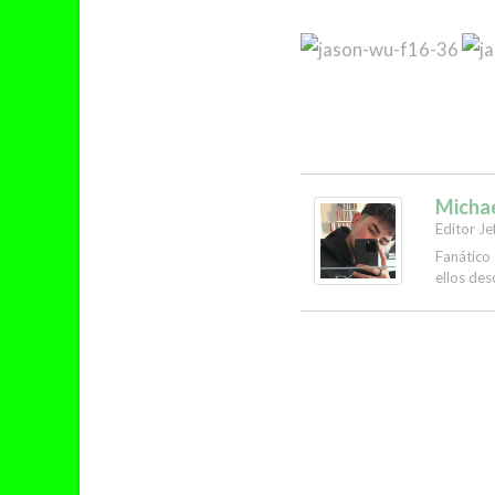
Micha
Editor Je
Fanático
ellos des