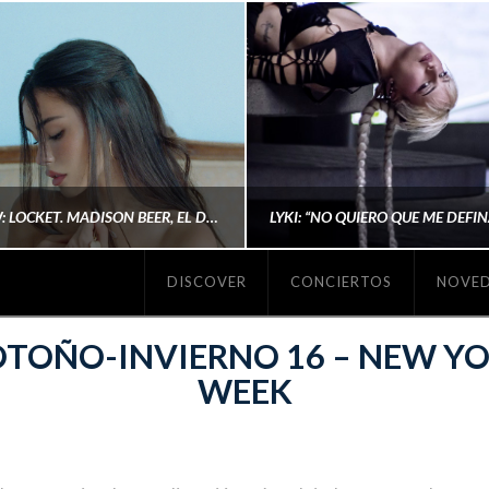
#REVIEW: LOCKET. MADISON BEER, EL DISCO DONDE POR FIN DEJA DE JUSTIFICARSE
DISCOVER
CONCIERTOS
NOVE
MICHAELS MADS
AINA MARTÍN MERIN
TOÑO-INVIERNO 16 – NEW Y
WEEK
ENERO 20, 2026
NOVIEMBRE 16, 2025