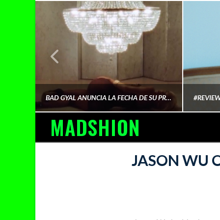
¿QUIÉN FINANCIA LA CULTURA QUE CONSUMIMOS?
BAD GYAL ANUNCIA LA FECHA DE SU PRÓXIMO ÁLBUM «MÁS CARA»
MADSHION
AINA MARTÍN MERINO
JASON WU O
FEBRERO 6, 2026