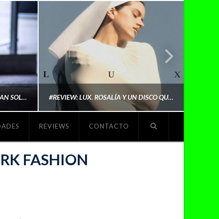
LYKI: “NO QUIERO QUE ME DEFINAN SOLO POR SER REIVINDICATIVA. QUIERO QUE ME ESCUCHEN PORQUE DISFRUTO HACIENDO MI MÚSICA”
#REVIEW: LUX. ROSALÍA Y UN DISCO QUE REDEFINE LO QUE SIGNIFICA SER ARTISTA
DADES
REVIEWS
CONTACTO
O
MICHAELS MADS
ORK FASHION
NOVIEMBRE 5, 2025