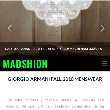
BAD GYAL ANUNCIA LA FECHA DE SU PRÓXIMO ÁLBUM «MÁS CARA»
MADSHION
N
AINA MARTÍN MERINO
GIORGIO ARMANI FALL 2016 MENSWEAR
FEBRERO 6, 2026
Con telas sencillas y texturas sutiles se presenta esta
colección de Giorgio Armani donde los pelajes dejan de ser