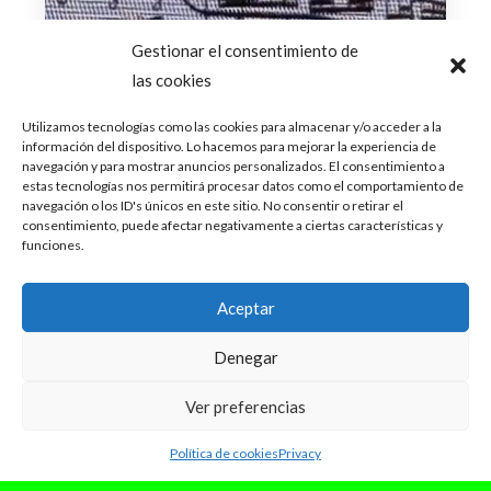
Gestionar el consentimiento de
las cookies
Utilizamos tecnologías como las cookies para almacenar y/o acceder a la
información del dispositivo. Lo hacemos para mejorar la experiencia de
navegación y para mostrar anuncios personalizados. El consentimiento a
estas tecnologías nos permitirá procesar datos como el comportamiento de
navegación o los ID's únicos en este sitio. No consentir o retirar el
consentimiento, puede afectar negativamente a ciertas características y
funciones.
octubre 16, 2025
Aceptar
Rosalía: la silencialogía de LUX
Denegar
Rosalía no ha vuelto: ha mutado. Durante los
últimos meses, mientras el resto del pop
Ver preferencias
competía por dominar el algoritmo,...
Leer Más
Política de cookies
Privacy