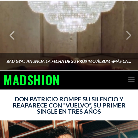
BAD GYAL ANUNCIA LA FECHA DE SU PRÓXIMO ÁLBUM «MÁS CARA»
MADSHION
N
AINA MARTÍN MERINO
DON PATRICIO ROMPE SU SILENCIO Y
REAPARECE CON “VUELVO”, SU PRIMER
SINGLE EN TRES AÑOS
FEBRERO 6, 2026