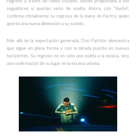
regreso a través de redes sociales, dónde preguntaba a sus
seguidores si querían verlo de vuelta. Ahora, con
“Vuelvo”
,
confirma oficialmente su regreso de la mano de Fectro, quien
aporta una nueva dimensión a su sonido.
Más allá de la expectación generada, Don Patricio demuestra
que sigue en plena forma y con la mirada puesta en nuevos
horizontes. Su regreso no es solo una vuelta a la música, sino
una reafirmación de su lugar en la escena urbana.