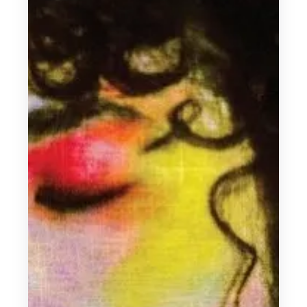
abril 18, 2025
¿Son Azuleja, Lua de Santana y
Chini Tacchini las nuevas caras de
la escena femenina emergente?
La escena emergente nacional no para de crecer
y de sorprender con nuevos talentos. Entre
tanto tumulto destacan 3 caras...
Leer Más