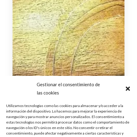
Center de Madrid el próximo 6 de
julio!
Si había una de las madres argentinas que
queríamos que viniera a nuestro país, ella es
Emilia Mernes, que acaba...
Leer Más
Gestionar el consentimiento de
las cookies
Utilizamos tecnologías como las cookies para almacenar y/o acceder a la
información del dispositivo. Lo hacemos para mejorar la experiencia de
navegación y para mostrar anuncios personalizados. El consentimiento a
estas tecnologías nos permitirá procesar datos como el comportamiento de
navegación o los ID's únicos en este sitio. No consentir o retirar el
consentimiento, puede afectar negativamente a ciertas características y