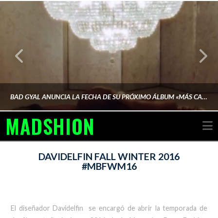
BAD GYAL ANUNCIA LA FECHA DE SU PRÓXIMO ÁLBUM «MÁS CARA»
MADSHION
N
AINA MARTÍN MERINO
DAVIDELFIN FALL WINTER 2016
#MBFWM16
FEBRERO 6, 2026
El diseñador Davidelfin se encargó de abrir la temporada de