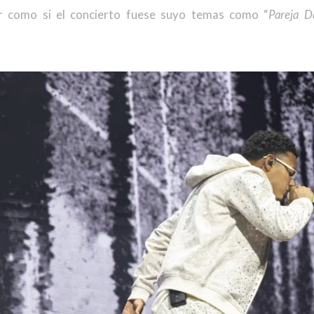
r como si el concierto fuese suyo temas como “
Pareja D