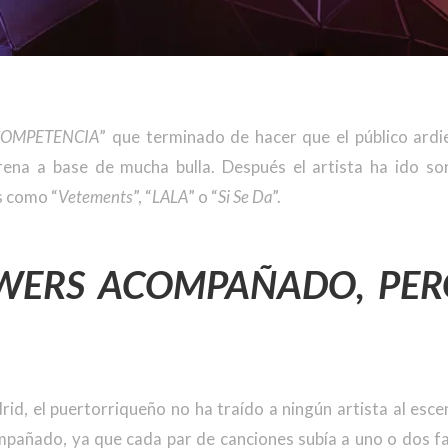
COMPETENCIA
” que terminado de hacer que el público ardie
rena a base de mucha bulla. Después el artista ha ido s
s como “
Vetements
”, “
LALA
” o “
Si Se Da
”.
WERS ACOMPAÑADO, PER
d, el puertorriqueño no ha traído a ningún artista al esce
pañado, ya que cada par de canciones subía a uno o dos fan