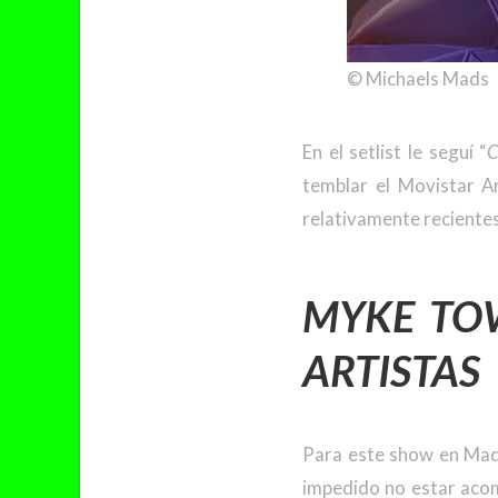
© Michaels Mads
En el setlist le seguí “
temblar el Movistar A
relativamente reciente
MYKE TO
ARTISTAS
Para este show en Madri
impedido no estar acom