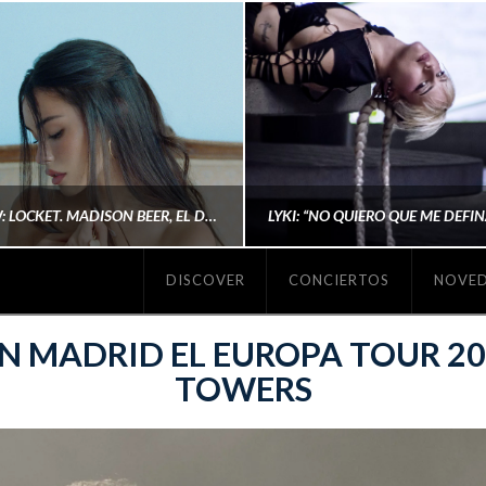
#REVIEW: LOCKET. MADISON BEER, EL DISCO DONDE POR FIN DEJA DE JUSTIFICARSE
DISCOVER
CONCIERTOS
NOVE
MICHAELS MADS
AINA MARTÍN MERIN
N MADRID EL EUROPA TOUR 20
TOWERS
ENERO 20, 2026
NOVIEMBRE 16, 2025