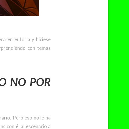
ra en euforia y hiciese
orprendiendo con temas
O NO POR
nario. Pero eso no le ha
s con él al escenario a