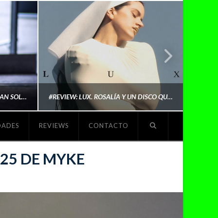
LYKI: “NO QUIERO QUE ME DEFINAN SOLO POR SER REIVINDICATIVA. QUIERO QUE ME ESCUCHEN PORQUE DISFRUTO HACIENDO MI MÚSICA”
#REVIEW: LUX. ROSALÍA Y UN DISCO QUE REDEFINE LO QUE SIGNIFICA SER ARTISTA
DADES
REVIEWS
CONTACTO
O
MICHAELS MADS
25 DE MYKE
NOVIEMBRE 5, 2025