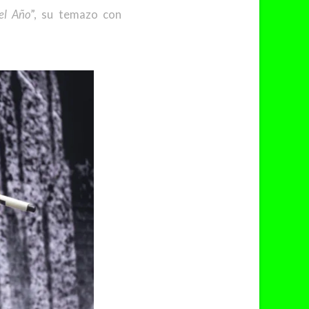
el Año
”, su temazo con