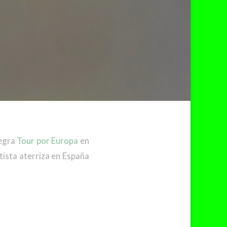
Negra
Tour por Europa
en
tista aterriza en España