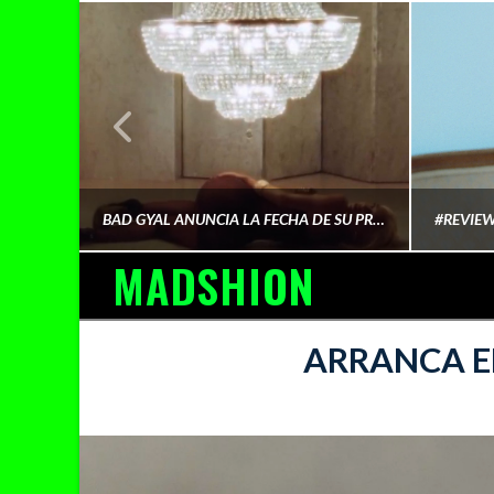
¿QUIÉN FINANCIA LA CULTURA QUE CONSUMIMOS?
BAD GYAL ANUNCIA LA FECHA DE SU PRÓXIMO ÁLBUM «MÁS CARA»
MADSHION
AINA MARTÍN MERINO
ARRANCA E
FEBRERO 6, 2026