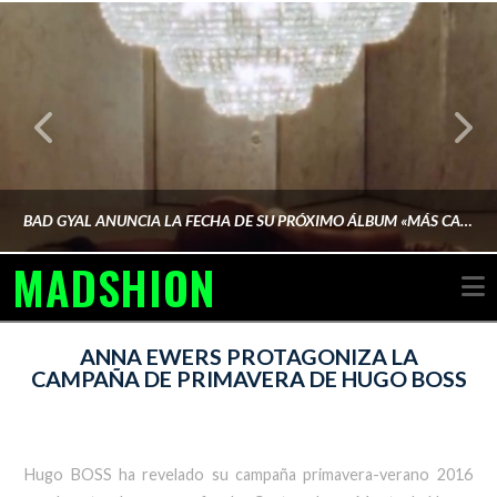
BAD GYAL ANUNCIA LA FECHA DE SU PRÓXIMO ÁLBUM «MÁS CARA»
MADSHION
N
AINA MARTÍN MERINO
ANNA EWERS PROTAGONIZA LA
CAMPAÑA DE PRIMAVERA DE HUGO BOSS
FEBRERO 6, 2026
Hugo BOSS ha revelado su campaña primavera-verano 2016