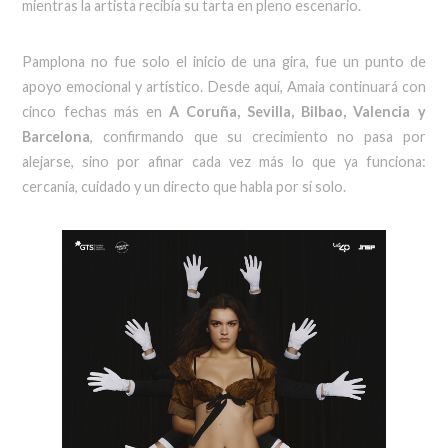
mientras la artista recibía su tarta en pleno escenario.
Pamplona no fue solo el inicio de una gira, fue un punto de
apoyo emocional y artístico. Desde aquí, Amaia continuará con
cinco fechas más en
A Coruña, Sevilla, Bilbao, Valencia y
Barcelona
, confirmando que su crecimiento no pasa por
alejarse, sino por afinar cada vez más lo que ya funciona:
cercanía, cuidado y un directo que habla por sí solo.