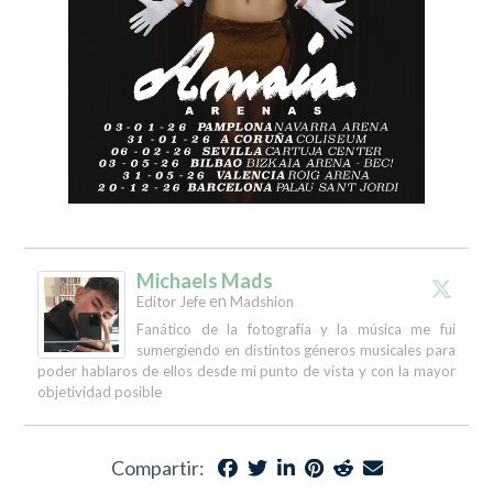
Michaels Mads
en
Editor Jefe
Madshion
Fanático de la fotografía y la música me fui
sumergiendo en distintos géneros musicales para
poder hablaros de ellos desde mi punto de vista y con la mayor
objetividad posible
Compartir: