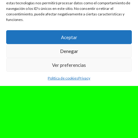
estas tecnologías nos permitirá procesar datos como el comportamiento de
navegación o los ID's únicos en este sitio. No consentir o retirar el
consentimiento, puede afectar negativamente a ciertas características y
funciones.
Aceptar
Denegar
diciembre 1, 2023
Ver preferencias
Review: «Tinta Permanente», el
primer EP de javicrespo que sirve
Política de cookies
Privacy
de una muy buena carta de
presentación
En el siempre cambiante mundo de la música, los
artistas emergentes continúan empujando los
límites de la creatividad y trayendo...
Leer Más