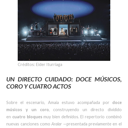
Créditos: Eider Iturriaga
UN DIRECTO CUIDADO: DOCE MÚSICOS,
CORO Y CUATRO ACTOS
Sobre el escenario, Amaia estuvo acompañada por
doce
músicos y un coro
, construyendo un directo dividido
en
cuatro bloques
muy bien definidos. El repertorio combinó
nuevas canciones como
Aralar
—presentada previamente en el